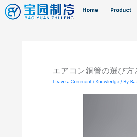
Skip
Home
Product
to
content
エアコン銅管の選び方
Leave a Comment
/
Knowledge
/ By
Ba